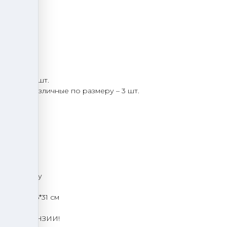
– 1 шт.
 – 1 шт.
тдела – 1 шт.
ых зон, различные по размеру – 3 шт.
 шт.
тики:
 220В
ов в минуту
та: 80*45*31 см
ОЙ ЛИЦЕНЗИИ!