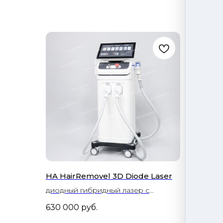
HA HairRemovel 3D Diode Laser
Alpha
диодный гибридный лазер с
диодн
пластиной для охлаждения кожи
систе
630 000
руб.
490 