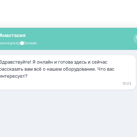
G5 PRO
35 000
руб.
Оформить заказ
Аппарат G5 PRO для прове
Вибрационный массаж пред
воздействия на организм 
колебательные движения пе
регулируется. От этого ме
мышц выбирают расслаблен