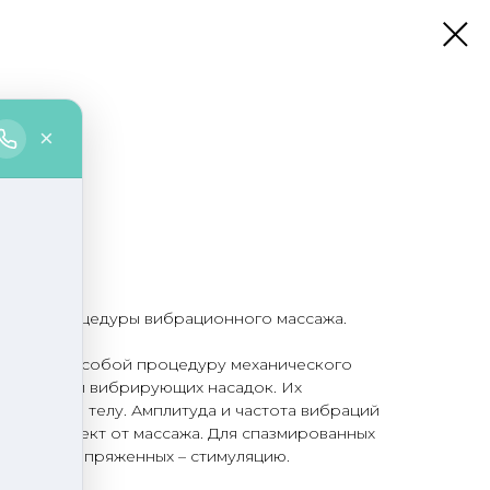
дения процедуры вибрационного массажа.
ставляет собой процедуру механического
при помощи вибрирующих насадок. Их
редаются телу. Амплитуда и частота вибраций
няется эффект от массажа. Для спазмированных
ие, для напряженных – стимуляцию.