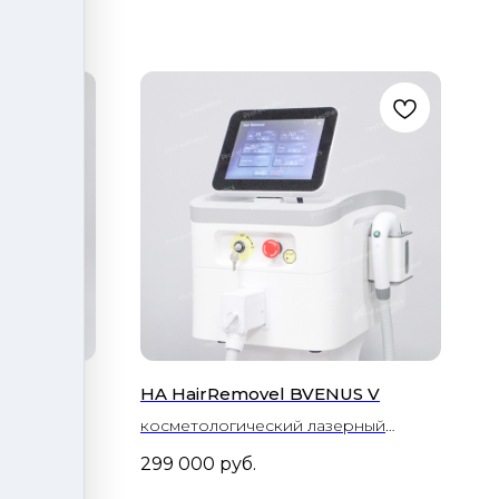
 BEAUTY
HA HairRemovel BVENUS V
косметологический лазерный
ерный
аппарат для фотоомоложения,
299 000
руб.
лос,
фотоэпиляции и фотолечения
пиляции,