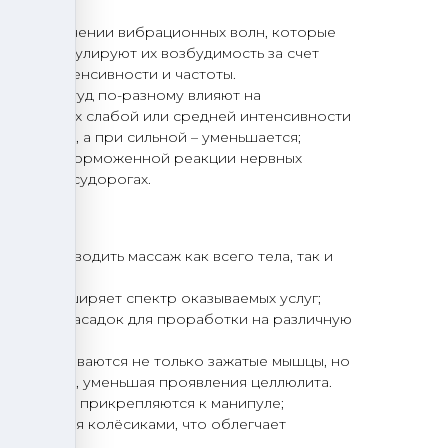
та:
но на излучении вибрационных волн, которые
ания, регулируют их возбудимость за счет
ичной интенсивности и частоты.
т и амплитуд по-разному влияют на
 колебаниях слабой или средней интенсивности
иливается, а при сильной – уменьшается;
на при заторможенной реакции нервных
орот, при судорогах.
G5 PRO:
ожно проводить массаж как всего тела, так и
к, что расширяет спектр оказываемых услуг;
ссажных насадок для проработки на различную
прорабатываются не только зажатые мышцы, но
 вид кожи, уменьшая проявления целлюлита.
ень легко прикрепляются к манипуле;
щающимися колёсиками, что облегчает
та.