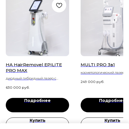
HA HairRemovel EPILITE
MULTI PRO 3в1
PRO MAX
косметологический лазерн
аппарат для фотоомоложен
диодный гибридный лазер с
249 000
руб.
фотоэпиляции, фотолечения
ультрафиолетовой очисткой
630 000
руб.
осветления татуировок, ка
манипулы
пилинга и RF-лифтинга
Подробнее
Подробнее
Купить
Купить