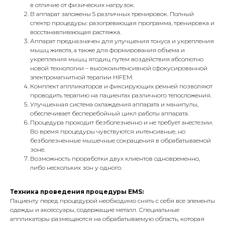
в отличие от физических нагрузок.
В аппарат заложены 5 различных тренировок. Полный
спектр процедуры: разогревающая программа, тренировка и
восстанавливающая растяжка.
Аппарат предназначен для улучшения тонуса и укрепления
мышц живота, а также для формирования объема и
укрепления мышц ягодиц путем воздействия абсолютно
новой технологии – высокоинтенсивной сфокусированной
электромагнитной терапии HIFEM.
Комплект аппликаторов и фиксирующих ремней позволяют
проводить терапию на пациентах различного телосложения.
Улучшенная система охлаждения аппарата и манипулы,
обеспечивает бесперебойный цикл работы аппарата.
Процедура проходит безболезненно и не требует анестезии.
Во время процедуры чувствуются интенсивные, но
безболезненные мышечные сокращения в обрабатываемой
зоне.
Возможность проработки двух клиентов одновременно,
либо нескольких зон у одного.
Техника проведения процедуры EMS:
Пациенту перед процедурой необходимо снять с себя все элементы
одежды и аксессуары, содержащие металл. Специальные
аппликаторы размещаются на обрабатываемую область, которая