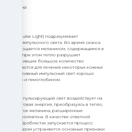
образований
кне
ntensive Pulse Light) подразумевает
сивного импульсного света. Во время сеанса
 лучей поглощается меланином, содержащимся в
ыделяемое при этом тепло разрушает
етки, накопившие большое количество
же применяются для лечения некоторых кожных
ысокоинтенсивный импульсный свет хорошо
анином, но и гемоглобином.
а:
енсивный пульсирующий свет воздействует на
рмис. Световая энергия, преобразуясь в тепло,
ащие избыток меланина, расширенные
волокна коллагена. В качестве ответной
твие в фибробластах запускается процесс
 Таким образом устраняются основные признаки