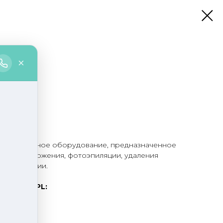
t IPL
 многомодульное оборудование, предназначенное
фотоомоложения, фотоэпиляции, удаления
пигментации.
a Light IPL: