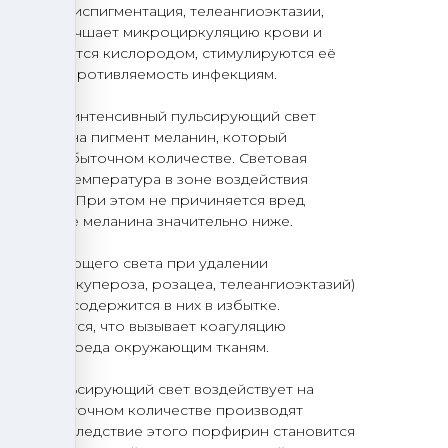
ностная диспигментация, телеангиоэктазии,
также улучшает микроциркуляцию крови и
жа насыщается кислородом, стимулируются её
ается сопротивляемость инфекциям.
ых пятен
интенсивный пульсирующий свет
действие на пигмент меланин, который
ятнах в избыточном количестве. Световая
епловую, температура в зоне воздействия
рушается. При этом не причиняется вред
содержание меланина значительно ниже.
 пульсирующего света при удалении
странение купероза, розацеа, телеангиоэктазий)
 который содержится в них в избытке.
разрушается, что вызывает коагуляцию
причиняя вреда окружающим тканям.
вный пульсирующий свет воздействует на
рый в избыточном количестве производят
m Acnes. Вследствие этого порфирин становится