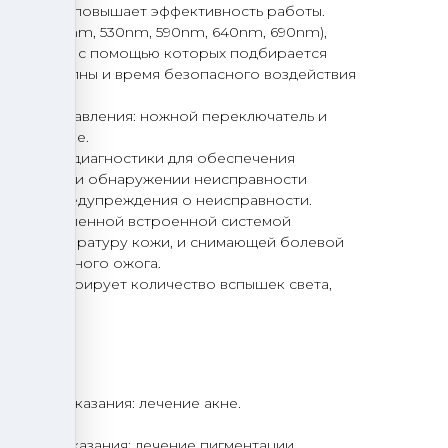
 15*50 мм повышает эффективность работы.
тров (480nm, 530nm, 590nm, 640nm, 690nm),
ы лечения, с помощью которых подбирается
етовой волны и время безопасного воздействия
анизм управления: ножной переключатель и
на рукоятке.
тема самодиагностики для обеспечения
ования. При обнаружении неисправности
а экран предупреждения о неисправности.
нная обновленной встроенной системой
щей температуру кожи, и снимающей болевой
оверхностного ожога.
IPL регистрирует количество вспышек света,
алиста.
0-1200. Показания: лечение акне.
0-1200. Показания: лечение пигментации.