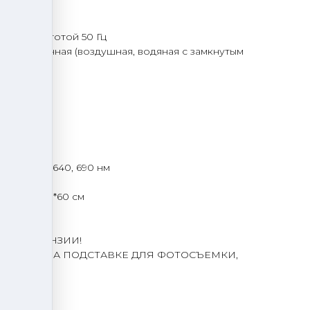
тики:
220 В частотой 50 Гц
бинированная (воздушная, водяная с замкнутым
вая)
мс
ж/см²
 530, 590, 640, 690 нм
ата: 70*60*60 см
ОЙ ЛИЦЕНЗИИ!
ОЛОЖЕН НА ПОДСТАВКЕ ДЛЯ ФОТОСЪЕМКИ,