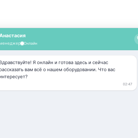
HA HairRemovel Ultra Ligh
340 000
руб.
Оформить заказ
Аппарат Ultra Light IPL –
для проведения процедур 
сосудистых образований и 
Возможности аппарата Ultr
Фотоэпиляция
Фотоомоложение