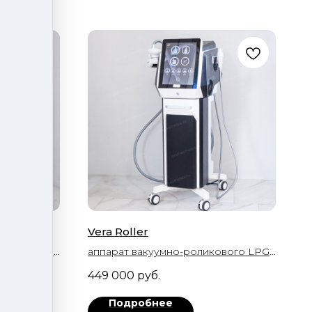
Vera Roller
ового LPG-
аппарат вакуумно-роликового LPG-
тации и RF-
массажа тела и лица
449 000
руб.
Подробнее