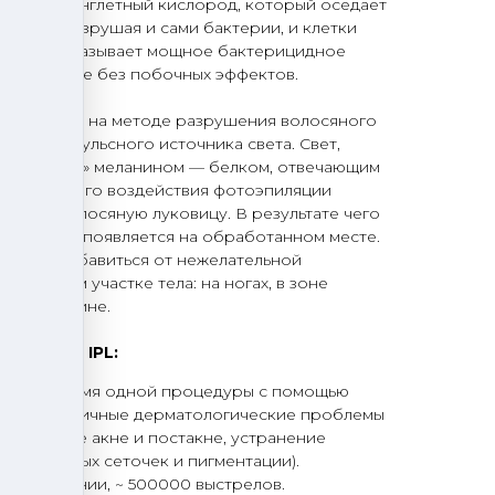
зводит синглетный кислород, который оседает
терий, разрушая и сами бактерии, и клетки
азом IPL оказывает мощное бактерицидное
лоотделение без побочных эффектов.
и
основана на методе разрушения волосяного
ысокоимпульсного источника света. Свет,
лавливается» меланином — белком, отвечающим
интенсивного воздействия фотоэпиляции
рушает волосяную луковицу. В результате чего
больше не появляется на обработанном месте.
воляет избавиться от нежелательной
 на любом участке тела: на ногах, в зоне
це, на спине.
tra Light IPL:
сть во время одной процедуры с помощью
ешить различные дерматологические проблемы
, лечение акне и постакне, устранение
 сосудистых сеточек и пигментации).
из Германии, ~ 500000 выстрелов.