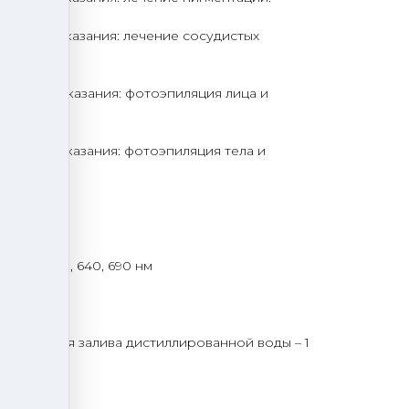
0-1200. Показания: лечение сосудистых
0-1200. Показания: фотоэпиляция лица и
0-1200. Показания: фотоэпиляция тела и
– 1 шт.
, 530, 590, 640, 690 нм
з – 1 шт.
з – 1 шт.
 шт.
трубка для залива дистиллированной воды – 1